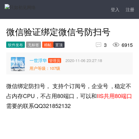
登入
注册
微信验证绑定微信号防扫号


3
6915
软件发布
无标签
精帖
置顶
一世浮华
2020-11-06 23:27:18
管理员
用户等级：107级
微信绑定防扫号， 支持个订阅号，企业号 , 稳定不
占内存CPU，不占用80端口，可以和
IIS共用80端口
需要的联系QQ321852132