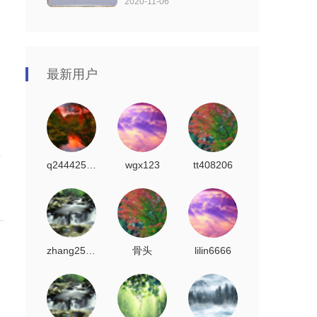
2020-11-06
最新用户
恼
q2444259551
wgx123
tt408206
zhang2500
骨头
lilin6666