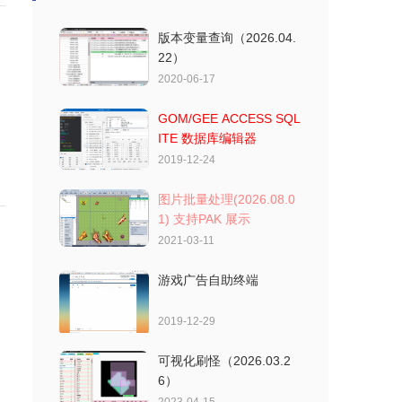
器软件）增加远程加载引擎菜单功能
为 utf-8##效果需要自己增加或修改命
（需要配合服务器软件）支持大纲视图
令，使用压缩包里面的带的HTML请使用
版本变量查询（2026.04.
支持代码补全 支
edg浏览器 进行编辑VS Code代码片段
22）
2025-06-30 19:07:27
管理器
2020-06-17
传奇引擎自动重载监控系统
GOM/GEE ACCESS SQL
自动获取已启动M2路径修改文件后自动
ITE 数据库编辑器
重载菜单支持 GOM LF 996 HGE...其它
2019-12-24
修改脚本后 自动重载菜单，免去手动加
载菜单的烦恼自动重载监控系统
图片批量处理(2026.08.0
1) 支持PAK 展示
2021-03-11
游戏广告自助终端
2019-12-29
可视化刷怪（2026.03.2
6）