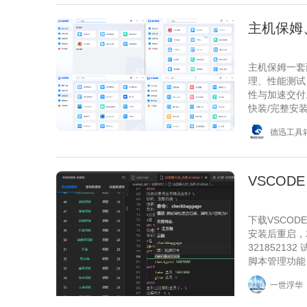
主机保姆
主机保姆一套
理、性能测试
性与加速交付。 
快装/完整安
板、重启计算
德迅工具
卸载、远程端
（Prime95
VSCODE
下载VSCOD
安装后重启，
3218521
脚本管理功能
服务器功能 
一世浮华
软件）支持大