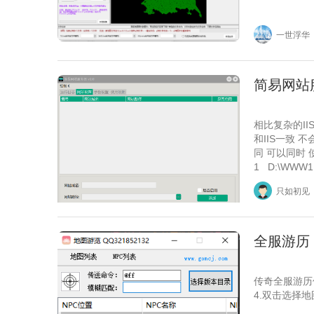
一世浮华
简易网站
相比复杂的I
和IIS一致 
同 可以同时 使
1 D:\WWW1
只如初见
全服游历
传奇全服游历
4.双击选择