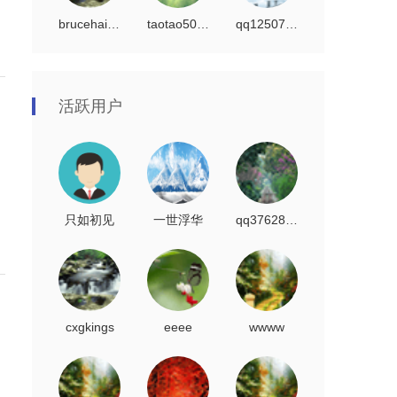
brucehaibo
taotao5002
qq125073139
活跃用户
只如初见
一世浮华
qq376282330
cxgkings
eeee
wwww