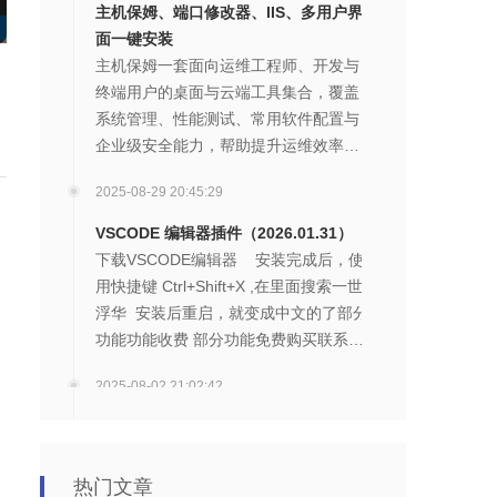
主机保姆、端口修改器、IIS、多用户界
面一键安装
主机保姆一套面向运维工程师、开发与
终端用户的桌面与云端工具集合，覆盖
系统管理、性能测试、常用软件配置与
企业级安全能力，帮助提升运维效率、
保障业务连续性与加速交付。 由KMS 激
2025-08-29 20:45:29
活、Windows 优化、.NET3.5/4.x 安
装、时间同步、IIS 快装/完整安装、分区
VSCODE 编辑器插件（2026.01.31）
助手、虚拟机检测、电源选项、重启资
下载VSCODE编辑器 安装完成后，使
源服务器、重启粘贴板、重启计算机、
用快捷键 Ctrl+Shift+X ,在里面搜索一世
修改密码、程序和功能入口等功能组
浮华 安装后重启，就变成中文的了部分
成。功能有多界面安装/配置/卸载、远程
功能功能收费 部分功能免费购买联系QQ
端口修改、重启远程服务、端口测试、
321852132 试用联系QQ 321852132部
系统监控与多种基准测试（Prime95、鲁
2025-08-02 21:02:42
分介绍和帮助说明：部分功能说明增加
大师、Geekb
远程脚本管理功能，支持远程编辑服务
VS Code 代码片段管理器
器脚本（需要配合服务器软件）增加本
步骤： 点击后创建全局代码片段，然后
地脚本上传服务器功能 （需要配合服务
给带的json数据复制进去，编码格式需要
热门文章