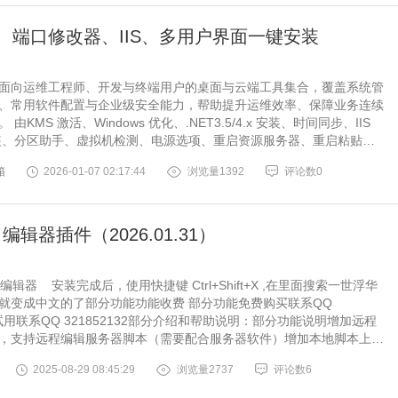
、端口修改器、IIS、多用户界面一键安装
面向运维工程师、开发与终端用户的桌面与云端工具集合，覆盖系统管
、常用软件配置与企业级安全能力，帮助提升运维效率、保障业务连续
由KMS 激活、Windows 优化、.NET3.5/4.x 安装、时间同步、IIS
装、分区助手、虚拟机检测、电源选项、重启资源服务器、重启粘贴
机、修改密码、程序和功能入口等功能组成。功能有多界面安装/配置/
箱
2026-01-07 02:17:44
浏览量1392
评论数0
口修改、重启远程服务、端口测试、系统监控与多种基准测试
、鲁大师、Geekb
 编辑器插件（2026.01.31）
E编辑器 安装完成后，使用快捷键 Ctrl+Shift+X ,在里面搜索一世浮华
就变成中文的了部分功能功能收费 部分功能免费购买联系QQ
32 试用联系QQ 321852132部分介绍和帮助说明：部分功能说明增加远程
，支持远程编辑服务器脚本（需要配合服务器软件）增加本地脚本上传
（需要配合服务器软件）增加远程加载引擎菜单功能 （需要配合服务器
2025-08-29 08:45:29
浏览量2737
评论数6
纲视图支持代码补全 支