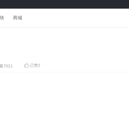
块
商城
已赞
2
量7021