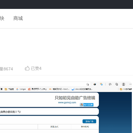
块
商城
已赞
4
量8674