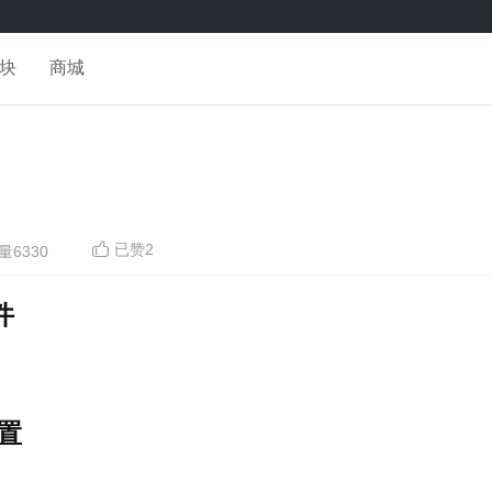
块
商城
已赞
2
量6330
件
配置